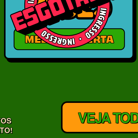
VEJA TO
TOS
TO!